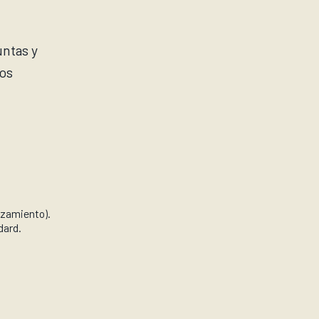
untas y
os
azamiento).
dard.