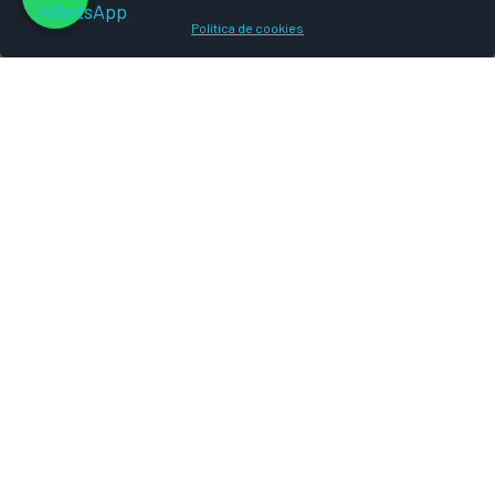
Política de cookies
Los términos y condiciones se
actualizaron por última vez el 17/06/2024
1. Introducción
Estos Términos y condiciones se aplican a
este sitio web y a las transacciones
relacionadas con nuestros productos y
servicios. Usted puede estar obligado por
contratos adicionales relacionados con su
relación con nosotros o con cualquier
producto o servicio que reciba de